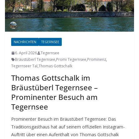
NACHRICHTEN
TEGERNSEE
6. April 2026
Tegernsee
Bräustüberl Tegernsee
,
Promi Tegernsee
,
Prominenz
,
Tegernseer Tal
,
Thomas Gottschalk
Thomas Gottschalk im
Bräustüberl Tegernsee –
Prominenter Besuch am
Tegernsee
Prominenter Besuch im Bräustüberl Tegernsee: Das
Traditionsgasthaus hat auf seinem offiziellen Instagram-
Auftritt über einen Aufenthalt von Thomas Gottschalk