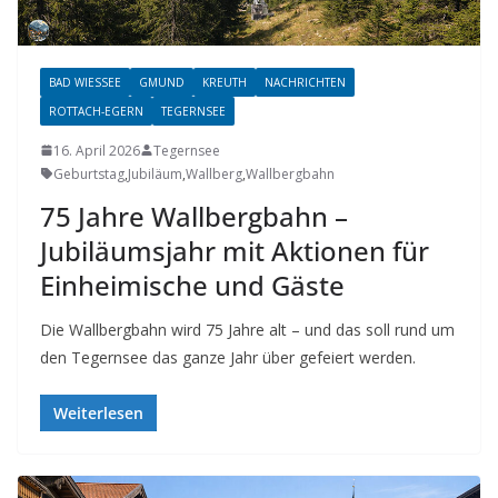
BAD WIESSEE
GMUND
KREUTH
NACHRICHTEN
ROTTACH-EGERN
TEGERNSEE
16. April 2026
Tegernsee
Geburtstag
,
Jubiläum
,
Wallberg
,
Wallbergbahn
75 Jahre Wallbergbahn –
Jubiläumsjahr mit Aktionen für
Einheimische und Gäste
Die Wallbergbahn wird 75 Jahre alt – und das soll rund um
den Tegernsee das ganze Jahr über gefeiert werden.
Weiterlesen