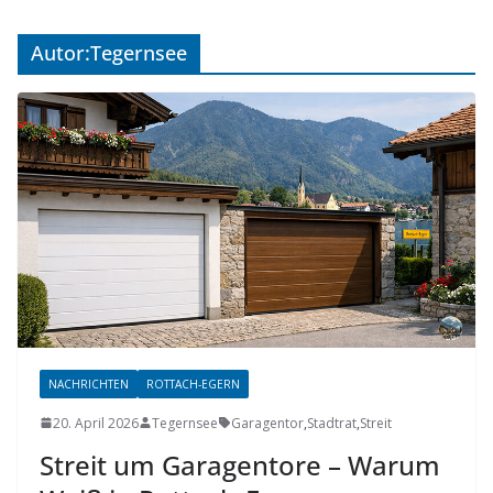
Autor:
Tegernsee
NACHRICHTEN
ROTTACH-EGERN
20. April 2026
Tegernsee
Garagentor
,
Stadtrat
,
Streit
Streit um Garagentore – Warum