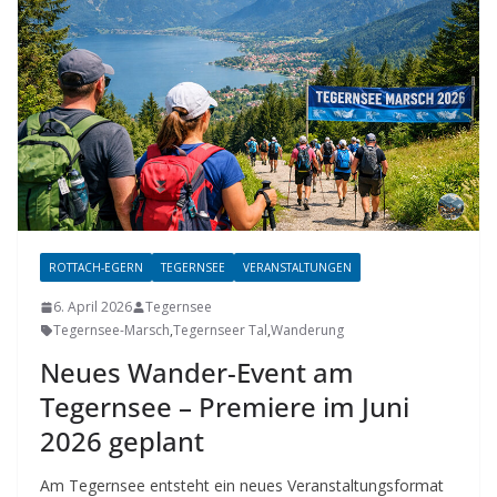
ROTTACH-EGERN
TEGERNSEE
VERANSTALTUNGEN
6. April 2026
Tegernsee
Tegernsee-Marsch
,
Tegernseer Tal
,
Wanderung
Neues Wander-Event am
Tegernsee – Premiere im Juni
2026 geplant
Am Tegernsee entsteht ein neues Veranstaltungsformat