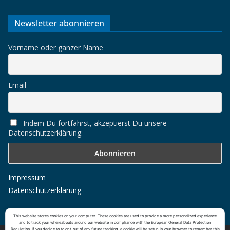
Newsletter abonnieren
Vorname oder ganzer Name
Email
Indem Du fortfährst, akzeptierst Du unsere
Datenschutzerklärung.
Impressum
Datenschutzerklärung
This website stores cookies on your computer. These cookies are used to provide a more personalized experience
and to track your whereabouts around our website in compliance with the European General Data Protection
Regulation. If you decide to to opt-out of any future tracking, a cookie will be setup in your browser to remember this