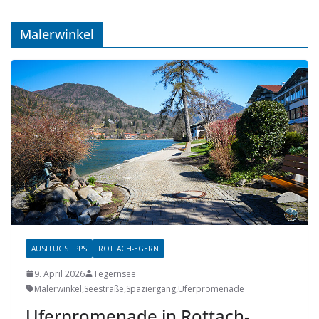
Malerwinkel
AUSFLUGSTIPPS
ROTTACH-EGERN
9. April 2026
Tegernsee
Malerwinkel
,
Seestraße
,
Spaziergang
,
Uferpromenade
Uferpromenade in Rottach-