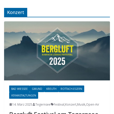
Konzert
BAD WIESSEE
GMUND
KREUTH
ROTTACH-EGERN
VERANSTALTUNGEN
14. März 2025
Tegernsee
Festival
,
Konzert
,
Musik
,
Open-Air