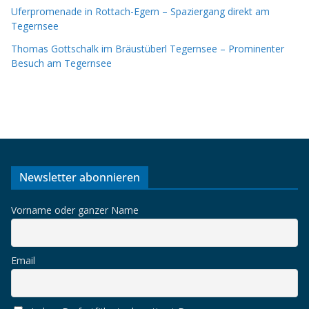
Uferpromenade in Rottach-Egern – Spaziergang direkt am
Tegernsee
Thomas Gottschalk im Bräustüberl Tegernsee – Prominenter
Besuch am Tegernsee
Newsletter abonnieren
Vorname oder ganzer Name
Email