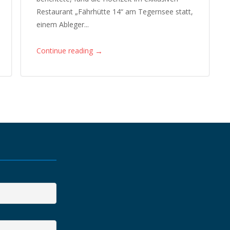
Restaurant „Fährhütte 14“ am Tegernsee statt,
einem Ableger...
→
Continue reading