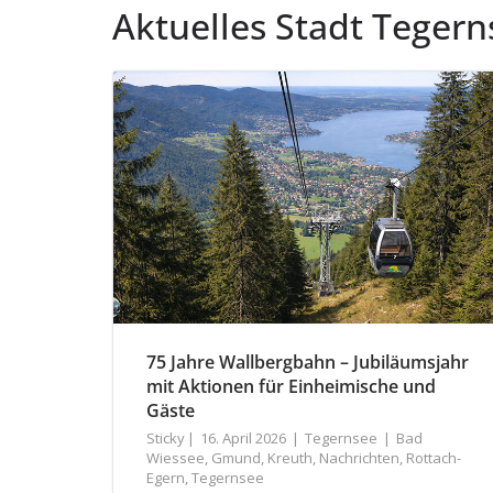
Aktuelles Stadt Tegern
75 Jahre Wallbergbahn – Jubiläumsjahr
mit Aktionen für Einheimische und
Gäste
Sticky
16. April 2026
Tegernsee
Bad
Wiessee
,
Gmund
,
Kreuth
,
Nachrichten
,
Rottach-
Egern
,
Tegernsee