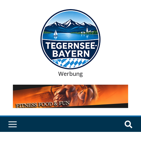
Werbung