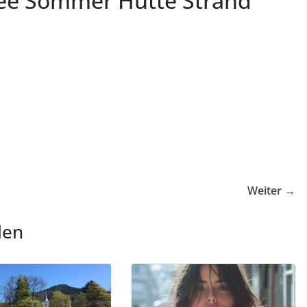
ee Sommer Hütte Strand
Weiter →
len