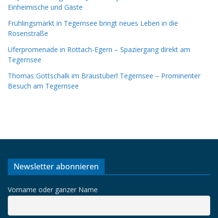
Einheimische und Gäste
Frühlingsmarkt in Tegernsee bringt neues Leben in die
Rosenstraße
Uferpromenade in Rottach-Egern – Spaziergang direkt am
Tegernsee
Thomas Gottschalk im Bräustüberl Tegernsee – Prominenter
Besuch am Tegernsee
Newsletter abonnieren
Vorname oder ganzer Name