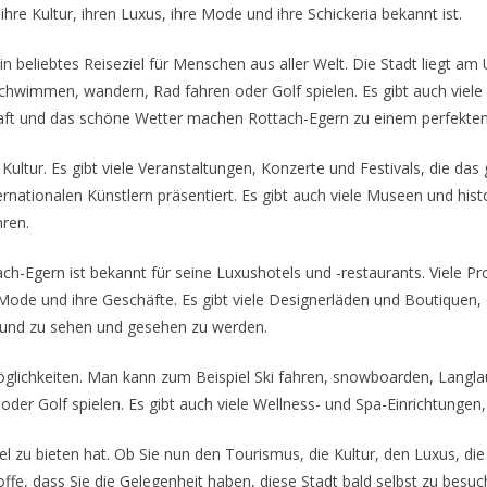
ihre Kultur, ihren Luxus, ihre Mode und ihre Schickeria bekannt ist.
 beliebtes Reiseziel für Menschen aus aller Welt. Die Stadt liegt am U
schwimmen, wandern, Rad fahren oder Golf spielen. Es gibt auch viel
aft und das schöne Wetter machen Rottach-Egern zu einem perfekten 
tur. Es gibt viele Veranstaltungen, Konzerte und Festivals, die das ga
ternationalen Künstlern präsentiert. Es gibt auch viele Museen und h
hren.
ch-Egern ist bekannt für seine Luxushotels und -restaurants. Viel
 Mode und ihre Geschäfte. Es gibt viele Designerläden und Boutiquen, d
n und zu sehen und gesehen zu werden.
tmöglichkeiten. Man kann zum Beispiel Ski fahren, snowboarden, Langl
der Golf spielen. Es gibt auch viele Wellness- und Spa-Einrichtungen,
el zu bieten hat. Ob Sie nun den Tourismus, die Kultur, den Luxus, d
ffe, dass Sie die Gelegenheit haben, diese Stadt bald selbst zu besuc